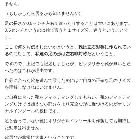
ません。
（もしかしたら居るかも知れませんが）
足の長さが0,5センチ左右で違ったりすることは大いにあります。
0,5センチというのは靴で言うと１サイズ分、違うということで
す。
ここで何をお伝えしたいかというと、
靴は左右対称に作られてい
る
のに対して、
私達の足の形は左右非対称
だということ。
ですので、上記でも記述しましたが、ピッタリ合う靴が無いと述
べたのはこれが理由です。
自分に合った靴を選んで履くためにはご自身の正確な足のサイズ
を理解しなければいけません。
ご自身に合った靴をフィッティングしてもらい、靴のフィッティ
ングだけでは補えない部分をより完全な形に近づけるのがオリジ
ナルインソールの役目です。
足と合っていない靴にオリジナルインソールを作製しても期待し
た効果は出ません。
靴選びが非常に大事ということです。