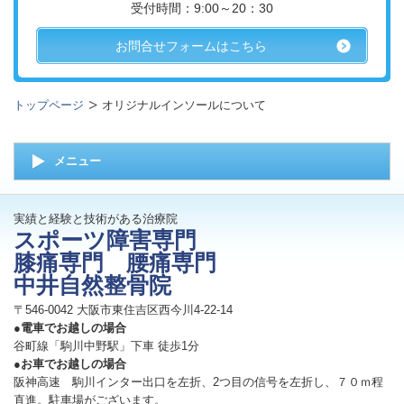
受付時間：9:00～20：30
お問合せフォームはこちら
トップページ
オリジナルインソールについて
メニュー
実績と経験と技術がある治療院
スポーツ障害専門
膝痛専門 腰痛専門
中井自然整骨院
〒546-0042 大阪市東住吉区西今川4-22-14
●電車でお越しの場合
谷町線「駒川中野駅」下車 徒歩1分
●お車でお越しの場合
阪神高速 駒川インター出口を左折、2つ目の信号を左折し、７０ｍ程
直進。駐車場がございます。