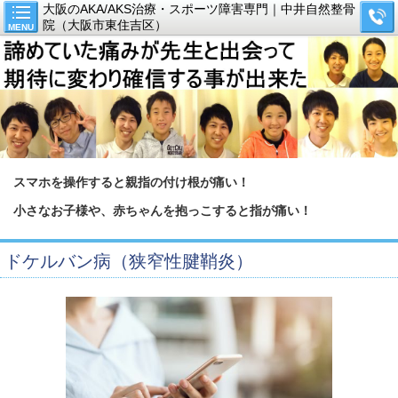
大阪のAKA/AKS治療・スポーツ障害専門｜中井自然整骨
院（大阪市東住吉区）
MENU
スマホを操作すると親指の付け根が痛い！
小さなお子様や、赤ちゃんを抱っこすると指が痛い！
ドケルバン病（狭窄性腱鞘炎）