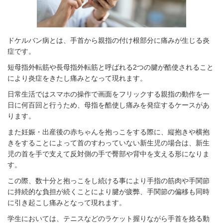
ドケルバン病とは、手首から親指の付け根部分に痛みが生じる炎
症です。
短母指外転筋や長母指外転筋と呼ばれる2つの腱が酷使されること
により炎症をきたし痛みとなって現れます。
日常生活ではスマホの操作で画面をフリックする親指の動作を一
日に何百回と行うため、母指を酷使し痛みを発症するケースがあ
ります。
また妊娠・出産後の赤ちゃんを抱っこをする際に、縦抱きや横抱
きをすることによって首のすわっていない新生児の場合は、新生
児の首を手で支えて反対側の手で臀部や背中を支える形になりま
す。
この際、数十分と抱っこをし続ける事により手指の筋肉や手関節
に持続的な負担が続くことにより腱が疲弊、手関節の偏移も同時
に引き起こし痛みとなって現れます。
学生においては、テニスなどのラケット握りながら手首を捻る動