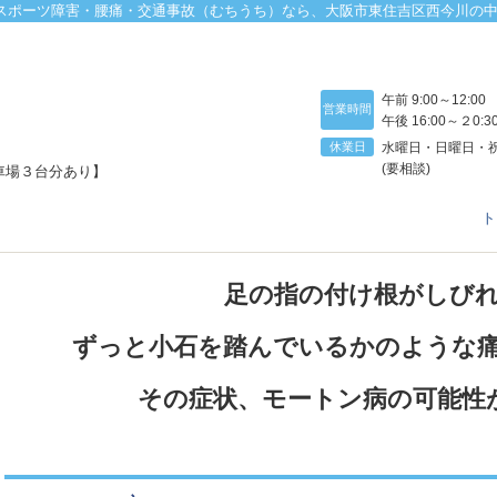
スポーツ障害・腰痛・交通事故（むちうち）なら、大阪市東住吉区西今川の
午前 9:00～12:0
営業時間
午後 16:00～２0:3
休業日
水曜日・日曜日・
(要相談)
車場３台分あり】
ト
足の指の付け根がしび
ずっと小石を踏んでいるかのような
その症状、モートン病の可能性