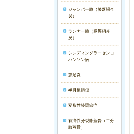
ジャンパー膝（膝蓋靱帯
炎）
ランナー膝（腸脛靭帯
炎）
シンディングラーセンヨ
ハンソン病
鵞足炎
半月板損傷
変形性膝関節症
有痛性分裂膝蓋骨（二分
膝蓋骨）