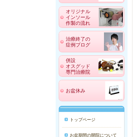
オリジナル
インソール
作製の流れ
治療終了の
症例ブログ
併設
オスグッド
専門治療院
お盆休み
トップページ
お盆期間の開院について