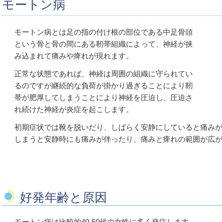
モートン病
モートン病とは足の指の付け根の部位である中足骨頭
という骨と骨の間にある靭帯組織によって、神経が挟
み込まれて痛みや痺れが現れます。
正常な状態であれば、神経は周囲の組織に守られてい
るのですが継続的な負荷が掛かり過ぎることにより靭
帯が肥厚してしまうことにより神経を圧迫し、圧迫さ
れ続けた神経が炎症を起こします。
初期症状では靴を脱いだり、しばらく安静にしていると痛み
しまうと安静時にも痛みが伴ったり、痛みと痺れの範囲が広
好発年齢と原因
モートン病は比較的40-50代の女性に多く発症します。