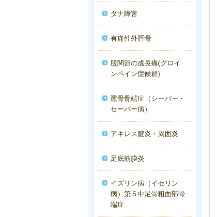
タナ障害
有痛性外脛骨
股関節の成長痛(グロイ
ンペイン症候群)
踵骨骨端症（シーバー・
セーバー病）
アキレス腱炎・周囲炎
足底筋膜炎
イズリン病（イセリン
病）第５中足骨粗面部骨
端症