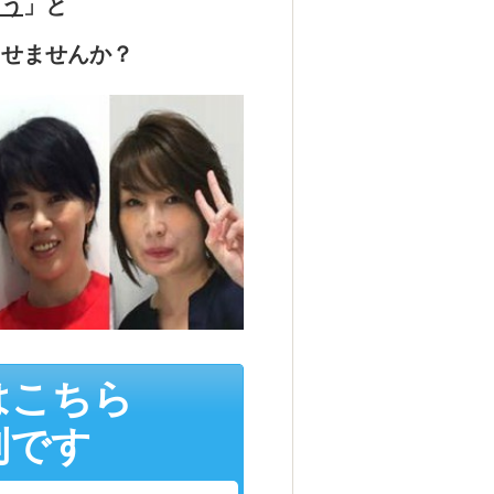
よう
」と
らせませんか？
はこちら
制です