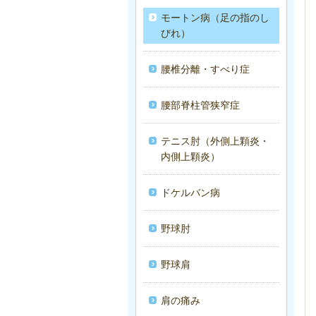
モートン病（足の指のし
びれ）
腰椎分離・すべり症
腰部脊柱管狭窄症
テニス肘（外側上顆炎・
内側上顆炎）
ドケルバン病
野球肘
野球肩
肩の痛み