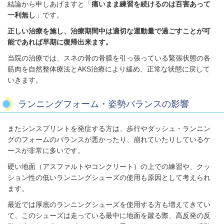
結論から申しあげますと「
痛いまま練習を続けるのは百害あって
一利無し
」です。
正しい治療を施し、
治療期間中は適切な運動量で過ごすことが可
能であれば早期に復帰出来ます。
当院の治療では、スネの骨の骨膜を引っ張っている緊張状態の各
筋肉を自然整体療法とAKS治療により緩め、正常な状態に戻して
いきます。
ランニングフォーム・姿勢バランスの影響
またシンスプリントを発症する方は、歩行やダッシュ・ランニン
グのフォームのバランスが悪かったり、崩れていたりしているケ
ースが非常に多いです。
硬い地面（アスファルトやコンクリート）の上での練習や、クッ
ション性の低いランニングシューズの使用も原因として考えられ
ます。
最近では厚底のランニングシューズを使用する方も増えてきてい
て、このシューズは走っている最中に地面を蹴る際、高反発の反