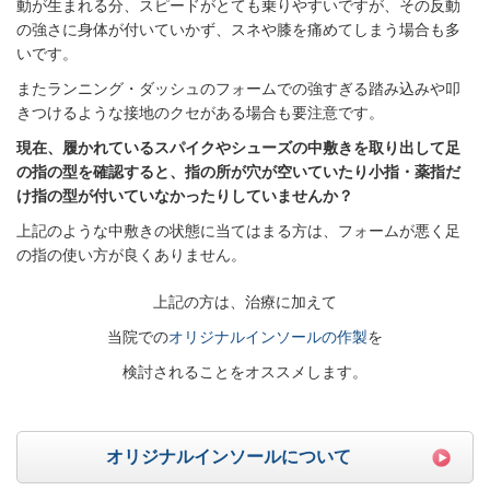
動が生まれる分、スピードがとても乗りやすいですが、その反動
の強さに身体が付いていかず、スネや膝を痛めてしまう場合も多
いです。
またランニング・ダッシュのフォームでの強すぎる踏み込みや叩
きつけるような接地のクセがある場合も要注意です。
現在、履かれているスパイクやシューズの中敷きを取り出して
足
の指の型を確認すると、指の所が穴が空いていたり
小指・薬指だ
け指の型が付いていなかったりしていませんか？
上記のような中敷きの状態に当てはまる方は、フォームが悪く足
の指の使い方が良くありません。
上記の方は、治療に加えて
当院での
オリジナルインソールの作製
を
検討されることを
オススメします
。
オリジナルインソールについて