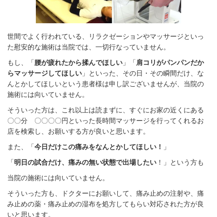
世間でよく行われている、リラクゼーションやマッサージといっ
た慰安的な施術は当院では、一切行なっていません。
もし、「
腰が疲れたから揉んでほしい
」「
肩コリがパンパンだか
らマッサージしてほしい
」といった、その日・その瞬間だけ、な
んとかしてほしいという患者様は申し訳ございませんが、当院の
施術には向いていません。
そういった方は、これ以上は読まずに、すぐにお家の近くにある
〇〇分 〇〇〇〇円といった長時間マッサージを行ってくれるお
店を検索し、お願いする方が良いと思います。
また、「
今日だけこの痛みをなんとかしてほしい！
」
「
明日の試合だけ、痛みの無い状態で出場したい
！」という方も
当院の施術には向いていません。
そういった方も、ドクターにお願いして、痛み止めの注射や、痛
み止めの薬・痛み止めの湿布を処方してもらい対応された方が良
いと思います。