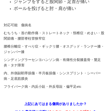
ジャンプをすると股関節・足首が痛い
ボールを投げると肘・肩が痛い
対応可能 傷病名
むちうち・首の動作痛・ストレートネック・頸椎症・めまい・股
関節痛・腰部脊柱管狭窄症
腰椎分離症・すべり症・ギックリ腰・オスグッド・ランナー膝・
ジャンパー膝
シンディングラーセンヨハンソン病・有痛性分裂膝蓋骨・鵞足
炎・タナ障害
内、外側副靭帯損傷・半月板損傷・シンスプリント・シーバー
病・足底筋膜炎
フライバーク病・内反小趾・外反母趾・偏平足etc
上記にあてはまる傷病がありましたか？