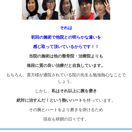
それは
初回の施術で他院との明らかな違い
を
感じ取って頂いているからです！！
当院の施術は他の整骨院・治療院よりも
格段に質の良い治療だと自負しています。
もちろん、
貴方様が通院されている院の先生も
勉強熱心なことで
しょう。
しかし、
私はそれ以上に腕を磨き
絶対に治すんだ！という熱いハート
を持っています。
その腕とハートをより磨きを掛けるため
現在も研鑚の日々です。