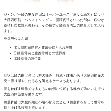
ジャンパー膝の主な原因はオーバーユース（過度な練習）により
大腿四頭筋、ハムストリングス・腸脛靭帯といった部位に疲労が
蓄積し柔軟性も失われ、その疲労が膝蓋骨周辺の痛みとして現れ
ます。
発症部位は右図
①大腿四頭筋腱と膝蓋骨底との境界部
②膝蓋骨尖と膝蓋骨腱との境界部
③膝蓋骨の遠位部
症状は膝の曲げ伸ばし時の痛み・熱感・腫脹があり大腿部前面の
突っ張り感や、だるさを訴えるケースもあります。
膝を伸ばす動作では太ももの前側に位置する極めて強い力を持つ
大腿四頭筋群が働きます。
膝蓋骨腱は大腿四頭筋の端の部分に当たり膝蓋骨を介して脛骨を
持ち上げる役割を担います。