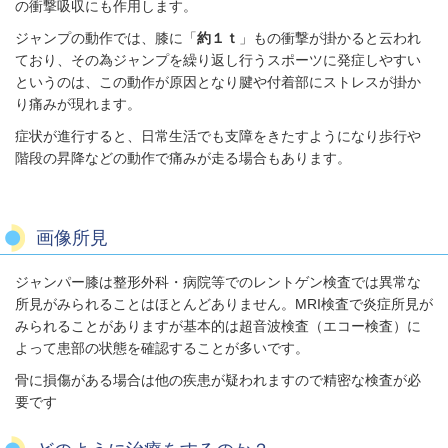
の衝撃吸収にも作用します。
ジャンプの動作では、膝に「
約１ｔ
」もの衝撃が掛かると云われ
ており、その為ジャンプを繰り返し行うスポーツに発症しやすい
というのは、この動作が原因となり腱や付着部にストレスが掛か
り痛みが現れます。
症状が進行すると、日常生活でも支障をきたすようになり歩行や
階段の昇降などの動作で痛みが走る場合もあります。
画像所見
ジャンパー膝は整形外科・病院等でのレントゲン検査では異常な
所見がみられることはほとんどありません。MRI検査で炎症所見が
みられることがありますが基本的は超音波検査（エコー検査）に
よって患部の状態を確認することが多いです。
骨に損傷がある場合は他の疾患が疑われますので精密な検査が必
要です