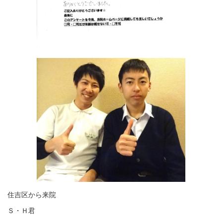
住吉区から来院
Ｓ・Ｈ君