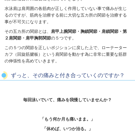
水泳肩は肩周囲の各筋肉が正しく作用していない事で痛みが生じ
るのですが、筋肉を治療する前に大切な五カ所の関節を治療する
事が不可欠になります。
その五カ所の関節とは、
肩甲上腕関節・胸鎖関節・肩鎖関節・第
２肩関節・肩甲胸郭関節
の５つです。
この５つの関節を正しいポジションに戻した上で、ローテーター
カフ（回旋筋腱板）という肩関節を動かす為に非常に重要な筋群
の伸張性を高めていきます。
ずっと、その痛みと付き合っていくのですか？
毎回泳いでいて、痛みを我慢していませんか？
「もう何か月も痛いまま。」
「
休めば、いつか治る。」