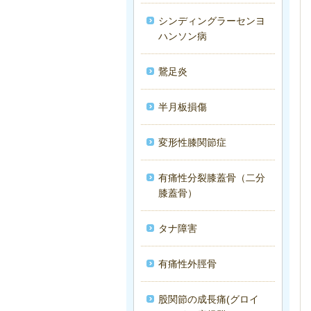
シンディングラーセンヨ
ハンソン病
鵞足炎
半月板損傷
変形性膝関節症
有痛性分裂膝蓋骨（二分
膝蓋骨）
タナ障害
有痛性外脛骨
股関節の成長痛(グロイ