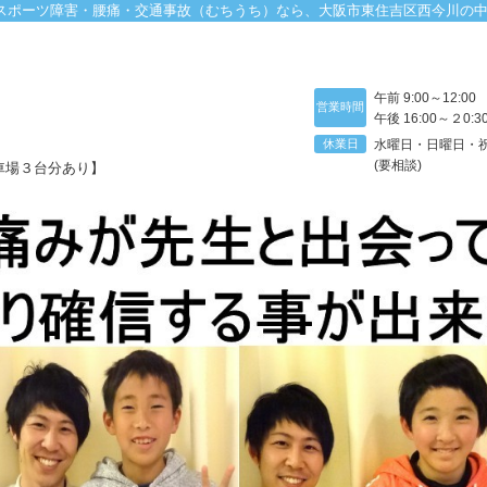
スポーツ障害・腰痛・交通事故（むちうち）なら、大阪市東住吉区西今川の
午前 9:00～12:0
営業時間
午後 16:00～２0:3
休業日
水曜日・日曜日・
(要相談)
車場３台分あり】