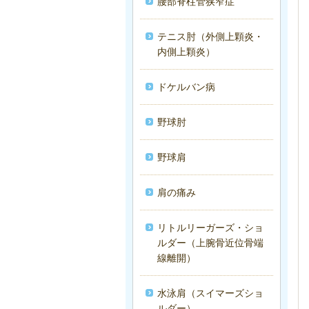
腰部脊柱管狭窄症
テニス肘（外側上顆炎・
内側上顆炎）
ドケルバン病
野球肘
野球肩
肩の痛み
リトルリーガーズ・ショ
ルダー（上腕骨近位骨端
線離開）
水泳肩（スイマーズショ
ルダー）