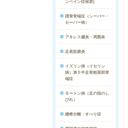
ンペイン症候群)
踵骨骨端症（シーバー・
セーバー病）
アキレス腱炎・周囲炎
足底筋膜炎
イズリン病（イセリン
病）第５中足骨粗面部骨
端症
モートン病（足の指のし
びれ）
腰椎分離・すべり症