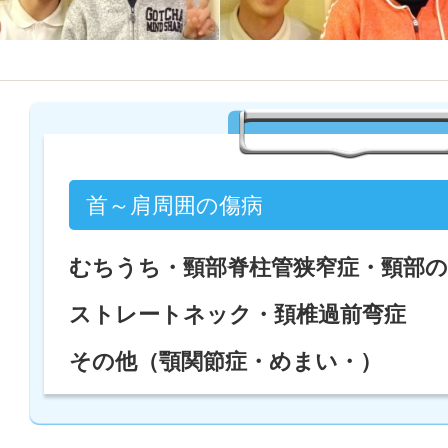
首～肩周囲の傷病
むちうち・頸部脊柱管狭窄症・頸部の
ストレートネック・頚椎過前弯症
その他（顎関節症・めまい・）