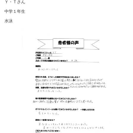
Ｙ・Ｔさん
中学１年生
水泳