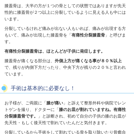
膝蓋骨は、大半の方が１つの骨としての状態ではありますが先天
性的に膝蓋骨が２つ以上に分裂しているように見える人も中には
います。
分裂しているけれど痛みが出ない人もいれば、痛みが出現する方
もいて、痛みが出現した膝蓋骨を「
有痛性分裂膝蓋骨
」と呼びま
す。
有痛性分裂膝蓋骨は、ほとんどが子供に発症します。
膝蓋骨が痛くなる部分は、
外側上方が痛くなる事が８０％以上
で、残りが内側下方だったり、中央下方が残りの２０％と言われ
ています。
手術は基本的に必要なし！
お子様が、ご両親に「
膝が痛い
」と訴えて整形外科や病院でレン
トゲンを撮り、ドクターに「
膝のお皿が割れていますね。有痛性
分裂膝蓋骨です。
」と診断され、初めて自分の子供の膝のお皿が
先天性・もしく後天性で割れていたんだと気付きます。
分裂しているから手術をして割れている骨を取り除いたり骨癒合