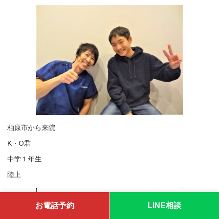
柏原市から来院
K・O君
中学１年生
陸上
お電話予約
LINE相談