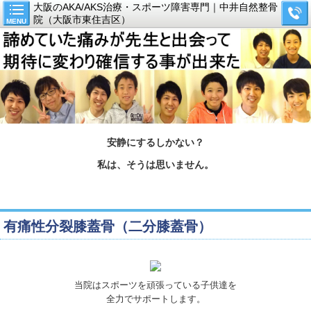
大阪のAKA/AKS治療・スポーツ障害専門｜中井自然整骨
院（大阪市東住吉区）
MENU
安静にするしかない？
私は、そうは思いません。
有痛性分裂膝蓋骨（二分膝蓋骨）
当院はスポーツを頑張っている子供達を
全力でサポートします。