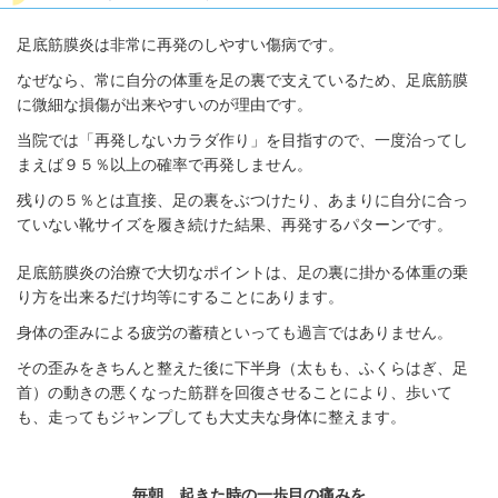
足底筋膜炎は非常に再発のしやすい傷病です。
なぜなら、常に自分の体重を足の裏で支えているため、足底筋膜
に微細な損傷が出来やすいのが理由です。
当院では「再発しないカラダ作り」を目指すので、一度治ってし
まえば９５％以上の確率で再発しません。
残りの５％とは直接、足の裏をぶつけたり、あまりに自分に合っ
ていない靴サイズを履き続けた結果、再発するパターンです。
足底筋膜炎の治療で大切なポイントは、足の裏に掛かる体重の乗
り方を出来るだけ均等にすることにあります。
身体の歪みによる疲労の蓄積といっても過言ではありません。
その歪みをきちんと整えた後に下半身（太もも、ふくらはぎ、足
首）の動きの悪くなった筋群を回復させることにより、歩いて
も、走ってもジャンプしても大丈夫な身体に整えます。
毎朝、起きた時の一歩目の痛みを