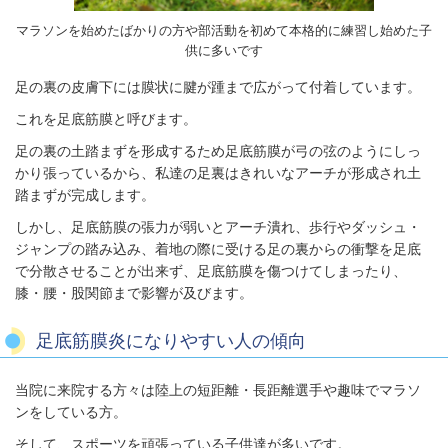
マラソンを始めたばかりの方や部活動を初めて本格的に練習し始めた子
供に多いです
足の裏の皮膚下には膜状に腱が踵まで広がって付着しています。
これを足底筋膜と呼びます。
足の裏の土踏まずを形成するため足底筋膜が弓の弦のようにしっ
かり張っているから、私達の足裏はきれいなアーチが形成され土
踏まずが完成します。
しかし、足底筋膜の張力が弱いとアーチ潰れ、歩行やダッシュ・
ジャンプの踏み込み、着地の際に受ける足の裏からの衝撃を足底
で分散させることが出来ず、足底筋膜を傷つけてしまったり、
膝・腰・股関節まで影響が及びます。
足底筋膜炎になりやすい人の傾向
当院に来院する方々は陸上の短距離・長距離選手や趣味でマラソ
ンをしている方。
そして、スポーツを頑張っている子供達が多いです。