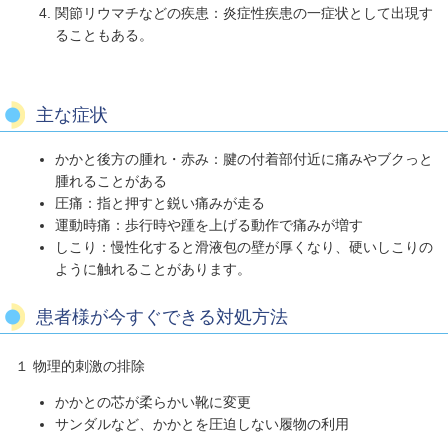
関節リウマチなどの疾患：炎症性疾患の一症状として出現す
ることもある。
主な症状
かかと後方の腫れ・赤み：腱の付着部付近に痛みやブクっと
腫れることがある
圧痛：指と押すと鋭い痛みが走る
運動時痛：歩行時や踵を上げる動作で痛みが増す
しこり：慢性化すると滑液包の壁が厚くなり、硬いしこりの
ように触れることがあります。
患者様が今すぐできる対処方法
１ 物理的刺激の排除
かかとの芯が柔らかい靴に変更
サンダルなど、かかとを圧迫しない履物の利用