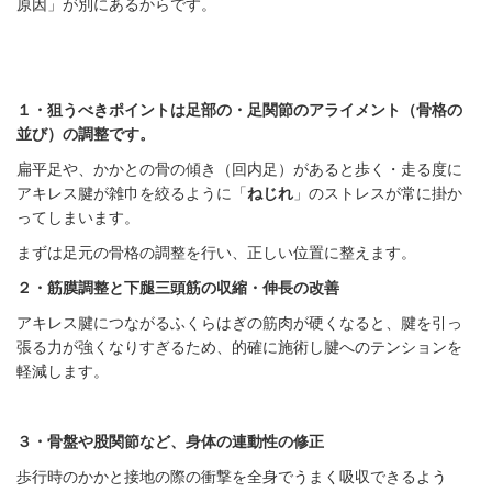
原因」が別にあるからです。
１・狙うべきポイントは足部の・足関節のアライメント（骨格の
並び）の調整です。
扁平足や、かかとの骨の傾き（回内足）があると歩く・走る度に
アキレス腱が雑巾を絞るように「
ねじれ
」のストレスが常に掛か
ってしまいます。
まずは足元の骨格の調整を行い、正しい位置に整えます。
２・筋膜調整と下腿三頭筋の収縮・伸長の改善
アキレス腱につながるふくらはぎの筋肉が硬くなると、腱を引っ
張る力が強くなりすぎるため、的確に施術し腱へのテンションを
軽減します。
３・骨盤や股関節など、身体の連動性の修正
歩行時のかかと接地の際の衝撃を全身でうまく吸収できるよう